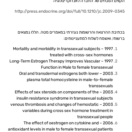
הקווים המנחים של החברה לאנדוקרינולוגיה
http://press.endocrine.org/doi/full/10.1210/jc.2009-0345
בכתיבת ההרצאה והרשומות נעזרתי במאמרים מטה. הללו נמצאים
ברשותי, ואשמח לשלוח למתעניינותים:
1997 – Mortality and morbidity in transsexual subjects
treated with cross-sex hormones
1997 – Long-Term Estrogen Therapy Improves Vascular
Function in Male to female transsexual
2003 – Oral and transdermal estrogens both lower
plasma total homocysteine in male-to-female
transsexuals
2003 – Effects of sex steroids on components of the
insulin resistance syndrome in transsexual subjects
2003 – venous thrombosis and changes of hemostatic
variables during cross sex hormone treatment in
transsexual people
2006 – The effect of oestrogen on cytokine and
antioxidant levels in male to female transsexual patients