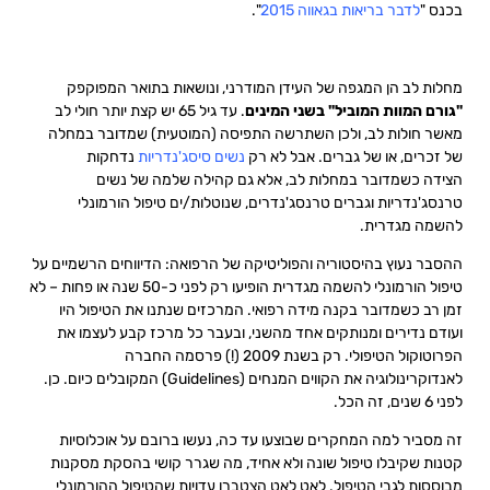
בכנס "
לדבר בריאות בגאווה 2015
".
מחלות לב הן המגפה של העידן המודרני, ונושאות בתואר המפוקפק
"גורם המוות המוביל" בשני המינים
. עד גיל 65 יש קצת יותר חולי לב
מאשר חולות לב, ולכן השתרשה התפיסה (המוטעית) שמדובר במחלה
של זכרים, או של גברים. אבל לא רק
נשים סיסג'נדריות
נדחקות
הצידה
כשמדובר במחלות לב, אלא גם קהילה שלמה של נשים
טרנסג'נדריות וגברים טרנסג'נדרים, שנוטלות/ים טיפול הורמונלי
להשמה מגדרית.
ההסבר נעוץ בהיסטוריה והפוליטיקה של הרפואה: הדיווחים הרשמיים על
טיפול הורמונלי להשמה מגדרית הופיעו רק לפני כ-50 שנה או פחות – לא
זמן רב כשמדובר בקנה מידה רפואי. המרכזים שנתנו את הטיפול היו
ועודם נדירים ומנותקים אחד מהשני, ובעבר כל מרכז קבע לעצמו את
הפרוטוקול הטיפולי. רק בשנת 2009 (!) פרסמה החברה
לאנדוקרינולוגיה את הקווים המנחים (Guidelines) המקובלים כיום. כן.
לפני 6 שנים, זה הכל.
זה מסביר למה המחקרים שבוצעו עד כה, נעשו ברובם על אוכלוסיות
קטנות שקיבלו טיפול שונה ולא אחיד, מה שגרר קושי בהסקת מסקנות
מבוססות לגבי הטיפול. לאט לאט הצטברו עדויות שהטיפול ההורמונלי