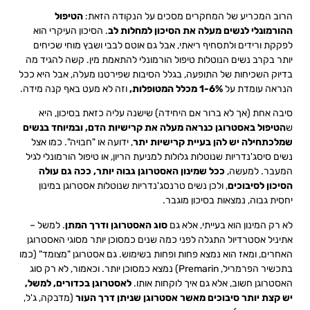
הרוב המכריע של המחקרים מסכים על הנקודה הזאת:
הטיפול
ההורמונלי לנשים מעלה את הסיכון למחלות לב
. הסיכון העיקרי הוא
לפקקת ורידים ולתסחיף ריאתי, אבל גם אוטם לבבי ושבץ מוחי שכיחים
יותר בקרב נשים הנוטלות טיפול הורמונלי להתאמת מין. קשה להגיד מה
בדיוק השכיחות של התופעה, בגלל הסיבות שפירטנו מעלה, אבל היא ככל
הנראה עומדת על
1-6% מכלל המטופלות,
וזה לא מעט באף קנה מידה.
סיבה אחת (אך לא ברור אם היחידה) שישנה עליה כזאת בסיכון, היא
ש
הטיפול באסטרוגן כנראה מעלה את קרישיות הדם, ובמיוחד בנשים
שמלכתחילה יש להן בעיית קרישיות יתר
, ידועה או "חבויה". כמו אצל
נשים סיסג'נדריות שנוטלות גלולות למניעת הריון, או טיפול הורמונלי לגיל
המעבר. למעשה,
ככל שמינון האסטרוגן גבוה יותר, ככה גם עולה
הסיכון לסיבוכים
, ולכן נשים טרנסג'נדריות שנוטלות אסטרוגן במינון
יחסית גבוה, נמצאות בסיכון מוגבר.
לא רק המינון הוא בעייתי, אלא גם
סוג האסטרוגן ודרך המתן
. למשל –
אתיניל אסטרדיול התגלה לפני כמה שנים כמסוכן יותר מסוגי האסטרוגן
האחרים, ומאז הוא נמצא פחות ופחות בשימוש. גם אסטרוגן "מצומד" (כמו
בתכשיר הפרמריל, Premarin) נמצא כמסוכן יותר. וכאמור, לא רק סוג
האסטרוגן חשוב, אלא גם איך לוקחות אותו.
לאסטרוגן בכדורים, למשל,
יש קצת יותר סיבוכים מאשר אסטרוגן שניתן דרך העור
(מדבקה, ג'ל,