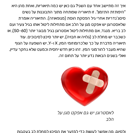
איך זה מתיישב אחד עם השני? גם כאן יש כמה תיאוריות, ואחת מהן היא
"היפותזת התזמון". זו תיאוריה שפותחה מתוך התבוננות על נשים
סיסג'נדריות אחרי גיל הפסקת הוסת (מנופאוזה). התיאוריה אומרת
שלאסטרוגן יש אפקט מגן על הלב אם מתחילות ליטול אותו בגיל צעיר ועם
לב בריא. מנגד, אם מתחילות ליטול אסטרוגן בגיל מבוגר יותר (50-60), או
כשכבר יש מחלת לב (גלויה או חבויה), יש יותר סיכון לסיבוכים. עוד
תיאוריה מדברת על כך שלכרומוזומי המין, X ו-Y, יש השפעה על הגוף
שהיא מעבר להורמוני המין. זהו כיוון חדש יחסית וכמעט שלא נחקר עדיין,
ואולי בשנים הבאות נדע יותר על תחום זה.
לאסטרוגן יש גם אפקט מגן על
הלב
ולסיום, מה אפשר לעשות כדי למזער את הסיכון למחלת לב בעקבות