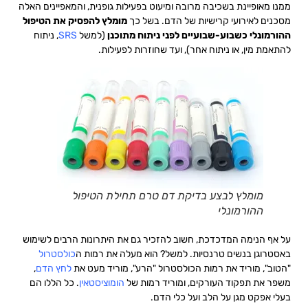
ממנו מאופיינת בשכיבה מרובה ומיעוט בפעילות גופנית, והמאפיינים האלה
מסכנים לאירועי קרישיות של הדם. בשל כך
מומלץ להפסיק את הטיפול
ההורמונלי כשבוע-שבועיים לפני ניתוח מתוכנן
(למשל
SRS
, ניתוח
להתאמת מין, או ניתוח אחר), ועד שחוזרות לפעילות.
מומלץ לבצע בדיקת דם טרם תחילת הטיפול
ההורמונלי
על אף הנימה המדכדכת, חשוב להזכיר גם את היתרונות הרבים לשימוש
באסטרוגן בנשים טרנסיות. למשל? הוא מעלה את רמות ה
כולסטרול
"הטוב", מוריד את רמות הכולסטרול "הרע", מוריד מעט את
לחץ הדם
,
משפר את תפקוד העורקים, ומוריד רמות של
הומוציסטאין
. כל הללו הם
בעלי אפקט מגן על הלב ועל כלי הדם.