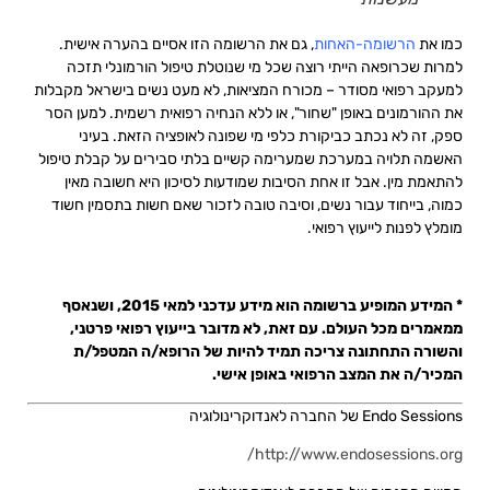
כמו את
הרשומה-האחות
, גם את הרשומה הזו אסיים בהערה אישית.
למרות שכרופאה הייתי רוצה שכל מי שנוטלת טיפול הורמונלי תזכה
למעקב רפואי מסודר – מכורח המציאות, לא מעט נשים בישראל מקבלות
את ההורמונים באופן "שחור", או ללא הנחיה רפואית רשמית. למען הסר
ספק, זה לא נכתב כביקורת כלפי מי שפונה לאופציה הזאת. בעיני
האשמה תלויה במערכת שמערימה קשיים בלתי סבירים על קבלת טיפול
להתאמת מין. אבל זו אחת הסיבות שמודעות לסיכון היא חשובה מאין
כמוה, בייחוד עבור נשים, וסיבה טובה לזכור שאם חשות בתסמין חשוד
מומלץ לפנות לייעוץ רפואי.
* המידע המופיע ברשומה הוא מידע עדכני למאי 2015, ושנאסף
ממאמרים מכל העולם. עם זאת, לא מדובר בייעוץ רפואי פרטני,
והשורה התחתונה צריכה תמיד להיות של הרופא/ה המטפל/ת
המכיר/ה את המצב הרפואי באופן אישי.
Endo Sessions של החברה לאנדוקרינולוגיה
http://www.endosessions.org/