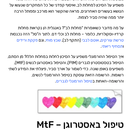
משפיע על הסיכון למחלות לב, ואיסוף קפדני של כל המחקרים שנעשו על
הנושא בעשורים האחרונים, מראה שהקשר הוא מורכב ומפותל הרבה
יותר ממה שהיה סביר לצפות.
על מה מדובר כשאומרות "מחלות לב"? באנגלית הן נקראות מחלות
קרדיו-וסקולריות, כלומר – מחלות לב וכלי דם. לתוך ה"סל" הזה נכנסות
טרשת עורקים
,
אוטם לבבי
(התקף לב),
שבץ מוחי
, וגם
פקקת ורידים
ו
תסחיף ריאתי
.
איך הטיפול ההורמונלי משפיע על הסיכון לחלות במחלות הללו? מן הסתם,
הטיפול בטסטוסטרון לגברים (FtM), והטיפול באסטרוגן לנשים (MtF),
משפיעים באופן שונה.
כדי לשמור על אורך סביר, פיצלתי את המידע לשתי
רשומות. הרשומה הזאת עוסקת בטיפול ההורמונלי לנשים,
והרשומה-האחות ב
טיפול הורמונלי לגברים
.
טיפול באסטרוגן – MtF