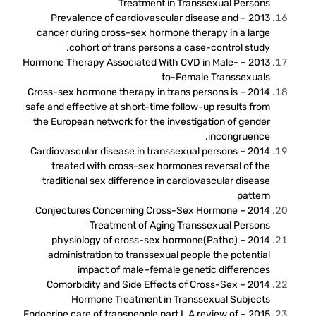
Treatment in Transsexual Persons
2013 – Prevalence of cardiovascular disease and
cancer during cross-sex hormone therapy in a large
cohort of trans persons a case-control study.
2013 – Hormone Therapy Associated With CVD in Male-
to-Female Transsexuals
2014 – Cross-sex hormone therapy in trans persons is
safe and effective at short-time follow-up results from
the European network for the investigation of gender
incongruence.
2014 – Cardiovascular disease in transsexual persons
treated with cross-sex hormones reversal of the
traditional sex difference in cardiovascular disease
pattern
2014 – Conjectures Concerning Cross-Sex Hormone
Treatment of Aging Transsexual Persons
2014 – (Patho)physiology of cross-sex hormone
administration to transsexual people the potential
impact of male–female genetic differences
2014 – Comorbidity and Side Effects of Cross-Sex
Hormone Treatment in Transsexual Subjects
2015 – Endocrine care of transpeople part I. A review of