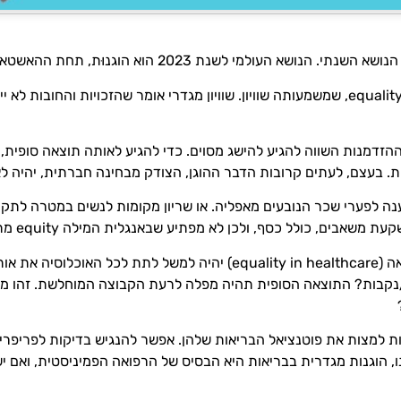
ת 2023 הוא הוגנוּת, תחת ההאשטאג #EmbraceEquity.
למרות הצליל הדומה, יש הבדל בין equity, שמשמעותה הוגנות, לבין equality, שמשמעותה שוויון. שוויון מגדרי אומר 
 ההזדמנות השווה להגיע להישג מסוים.
כדי להגיע לאותה תוצאה סופית,
. בעצם, לעתים קרובות הדבר ההוגן, הצודק מבחינה חברתית, יהיה לא
ה לפערי שכר הנובעים מאפליה. או שריון מקומות לנשים במטרה לתקן 
סף, ולכן לא מפתיע שבאנגלית המילה equity מתכתבת גם עם משמעות של הון.
שוויון ברפואה (equality in healthcare) יהיה למשל לתת לכל 
ים/נקבות? התוצאה הסופית תהיה מפלה לרעת הקבוצה המוחלשת. זהו 
 למצות את פוטנציאל הבריאות שלהן. אפשר להנגיש בדיקות לפריפרי
נו, הוגנות מגדרית בבריאות היא הבסיס של הרפואה הפמיניסטית, ואם