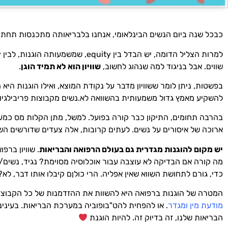
כבכל שנה ביום הנשים הבינלאומי, אנחנו בלבריאותה מתכנסות תחת הנושא השנתי. הנושא העולמי לשנ
שווים. אבל בניגוד למה שנהוג לחשוב,
שוויון הוא לא תמיד הוגן
.
בפשטות, ניתן לומר ששוויון מדבר על נקודת המוצא, ואילו הוגנות היא
להשקיע מאמץ גדול משמעותית בהשוואה לא.נשים מקבוצות פריבילגיות
בהרבה תחומים, התיקון כבר קורה בפועל. למשל, מתן הקלות מס כמענ
ארוכה של איסורים על נשים. לעתים קרובות, אלה צעדים שדורשים השקעת משאבים, כולל כ
יש מקום להוגנות מגדרית גם בעולם הרפואה והבריאות
.
מה קורה אם הבדיקה לא עוצבה עבור אוכלוסיה מסוימת? נגיד, נש
כדי, גורם לתחושת השווא שאין אפליה. הרי כולןם קיבלו אותו דבר, לא?
המטרה של הוגנות ברפואה היא להשוות את ההזדמנות של כל הקבוצות
מודעת מין ומגדר
. או להפחית להט"בופוביה במערכת הבריאות. בעיני
הבריאות שלנו, זה בדיוק זה. להיות הוגנת