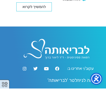
להמשיך לקרוא
עקוב/י אחרינו ב:
הרשמה לניוזלטר 'לבריאותה'
⚥︎