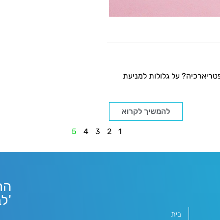
פטריארכיה? על גלולות למניעת
להמשיך לקרוא
5
4
3
2
1
הר
'ל
בית